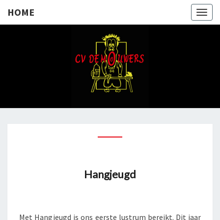
HOME
Togg
navig
HOME
Hangjeugd
Met Hangjeugd is ons eerste lustrum bereikt. Dit jaar