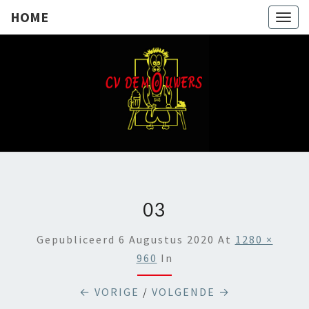
HOME
Togg
navig
HOME
03
Gepubliceerd
6 Augustus 2020
At
1280 ×
960
In
← VORIGE
/
VOLGENDE →