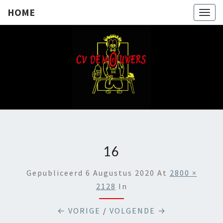
HOME
Togg
navig
HOME
16
Gepubliceerd
6 Augustus 2020
At
2800 ×
2128
In
← VORIGE
/
VOLGENDE →